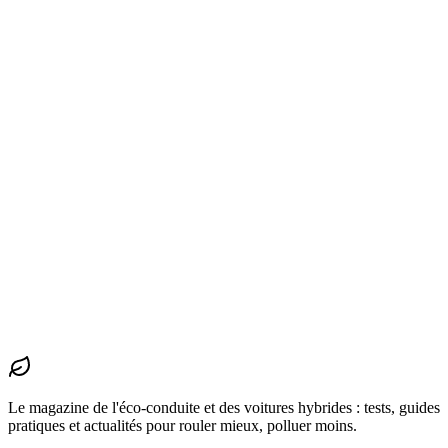
clés à clarifier.
Admin
4 avr. 2026
1
min
Hybrides
Hybride rechargeable : pour qui, pour quoi ?
L'hybride rechargeable séduit en concession mais déçoit parfois en
usage réel. Décryptage pour savoir si elle est faite pour vous.
Admin
11 juin 2026
1
min
Hybrides
Toyota Corolla hybride : 18 000 km de retour
d'expérience
Six mois et 18 000 kilomètres avec la Corolla hybride 122 ch.
Consommation réelle, agréments, défauts. Verdict honnête.
Admin
15 juin 2026
1
min
Le magazine de l'éco-conduite et des voitures hybrides : tests, guides
pratiques et actualités pour rouler mieux, polluer moins.