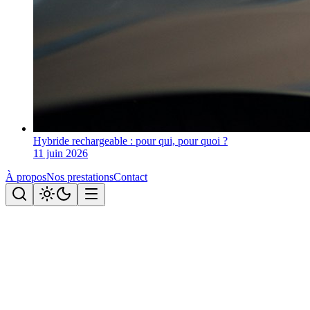
Hybride rechargeable : pour qui, pour quoi ?
11 juin 2026
À propos
Nos prestations
Contact
Tous les articles
Le blog éco-conduite.
Articles, guides et comparatifs pour conduire mieux, plus économe
et plus sûr.