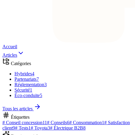
Accueil
Articles
Catégories
Hybrides
4
Partenariats
7
Réglementation
3
Sécurité
1
Éco-conduite
5
Tous les articles
Étiquettes
#
Conseil concession
11
#
Conseils
6
#
Consommation
1
#
Satisfaction
client
9
#
Tests
1
#
Toyota
3
#
Électrique B2B
8