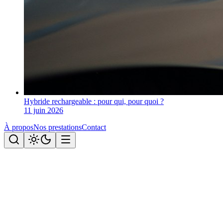
Hybride rechargeable : pour qui, pour quoi ?
11 juin 2026
À propos
Nos prestations
Contact
Tous les articles
Le blog éco-conduite.
Articles, guides et comparatifs pour conduire mieux, plus économe
et plus sûr.