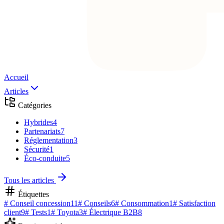
Accueil
Articles
Catégories
Hybrides
4
Partenariats
7
Réglementation
3
Sécurité
1
Éco-conduite
5
Tous les articles
Étiquettes
#
Conseil concession
11
#
Conseils
6
#
Consommation
1
#
Satisfaction
client
9
#
Tests
1
#
Toyota
3
#
Électrique B2B
8