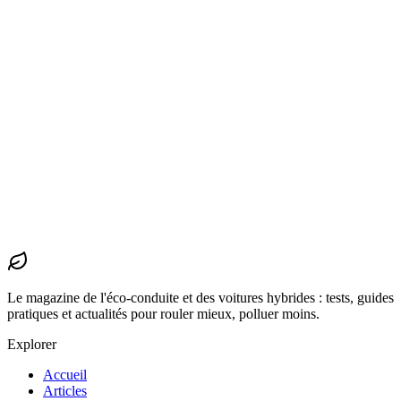
1
article
Trier :
Plus récents
Plus anciens
A → Z
Z → A
#
Tests
Effacer tout
Hybrides
Toyota Corolla hybride : 18 000 km de retour
d'expérience
Six mois et 18 000 kilomètres avec la Corolla hybride 122 ch.
Consommation réelle, agréments, défauts. Verdict honnête.
Admin
15 juin 2026
1
min
Le magazine de l'éco-conduite et des voitures hybrides : tests, guides
pratiques et actualités pour rouler mieux, polluer moins.
Explorer
Accueil
Articles