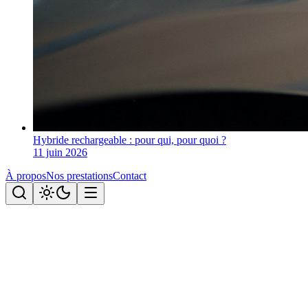
Hybride rechargeable : pour qui, pour quoi ?
11 juin 2026
À propos
Nos prestations
Contact
Tous les articles
Éco-conduite
Conduite en mode B : le frein régénératif
que vos clients ignorent