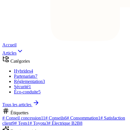
Accueil
Articles
Catégories
Hybrides
4
Partenariats
7
Réglementation
3
Sécurité
1
Éco-conduite
5
Tous les articles
Étiquettes
#
Conseil concession
11
#
Conseils
6
#
Consommation
1
#
Satisfaction
client
9
#
Tests
1
#
Toyota
3
#
Électrique B2B
8