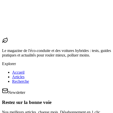
Éco-conduite
La formation éco-conduite en entreprise : un levier
RH sous-estimé
Admin
· 8 févr. 2026
Le magazine de l'éco-conduite et des voitures hybrides : tests, guides
pratiques et actualités pour rouler mieux, polluer moins.
Explorer
Accueil
Articles
Recherche
Newsletter
Restez sur la bonne voie
Nos meilleurs articles, chaque mois. Désabonnement en 1 clic.